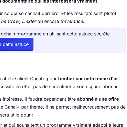
un documentaire qui les intéressera vraiment
.
r ce qui se cachait derrière. Et les résultats sont plutôt
The Crow
,
Dexter
ou encore
Severance
.
rochain programme en utilisant cette astuce secrète
er cette astuce
ment être client Canal+ pour
tomber sur cette mine d'or
.
cessite en effet pas de s'identifier à son espace abonné.
s intéresse, il faudra cependant être
abonné à une offre
e de Canal+ par thème, il ne permet malheureusement pas de
sera utile pour :
r et qui souhaitent un programme vraiment adapté à leurs