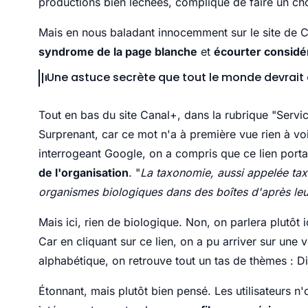
productions bien léchées, compliqué de faire un cho
Mais en nous baladant innocemment sur le site de 
syndrome de la page blanche
et
écourter considé
Une astuce secrète que tout le monde devrait
Tout en bas du site Canal+, dans la rubrique "Servi
Surprenant, car ce mot n'a à première vue rien à vo
interrogeant Google, on a compris que ce lien porta
de l'organisation
. "
La taxonomie, aussi appelée tax
organismes biologiques dans des boîtes d'après le
Mais ici, rien de biologique. Non, on parlera plutôt 
Car en cliquant sur ce lien, on a pu arriver sur une 
alphabétique, on retrouve tout un tas de thèmes : D
Étonnant, mais plutôt bien pensé. Les utilisateurs n'o