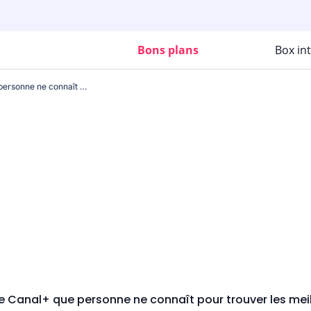
Bons plans
Box in
L’astuce secrète de Canal+ que personne ne connaît pour trouver les meilleurs programmes
de Canal+ que personne ne connaît pour trouver les me