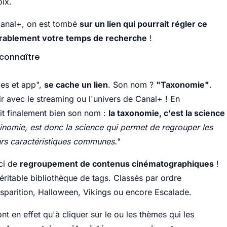
ix.
Canal+, on est tombé
sur un lien qui pourrait régler ce
rablement votre temps de recherche
!
 connaître
ces et app",
se cache un lien
. Son nom ?
"Taxonomie"
.
ir avec le streaming ou l'univers de Canal+ ! En
it finalement bien son nom :
la taxonomie, c'est la science
inomie, est donc la science qui permet de regrouper les
urs caractéristiques communes.
"
ici de
regroupement de contenus cinématographiques
!
véritable bibliothèque de tags. Classés par ordre
isparition, Halloween, Vikings ou encore Escalade.
nt en effet qu'à cliquer sur le ou les thèmes qui les