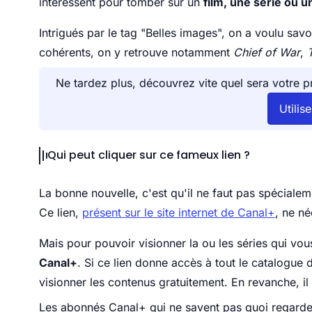
intéressent pour tomber sur un
film, une série ou 
Intrigués par le tag "Belles images", on a voulu savoi
cohérents, on y retrouve notamment
Chief of War
,
Ne tardez plus, découvrez vite quel sera votre p
Utilis
Qui peut cliquer sur ce fameux lien ?
La bonne nouvelle, c'est qu'il ne faut pas spéciale
Ce lien,
présent sur le site internet de Canal+
, ne né
Mais pour pouvoir visionner la ou les séries qui vou
Canal+
. Si ce lien donne accès à tout le catalogu
visionner les contenus gratuitement. En revanche, il 
Les abonnés Canal+ qui ne savent pas quoi regarde