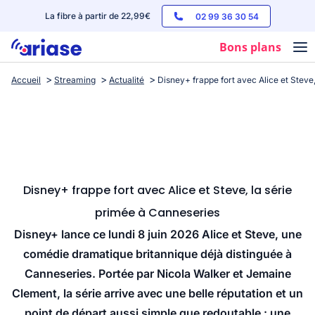
La fibre à partir de 22,99€
02 99 36 30 54
Bons plans
Accueil
Streaming
Actualité
Disney+ frappe fort avec Alice et Steve
Box internet
Forfaits mobile
Téléphones
Streaming
Disney+ frappe fort avec Alice et Steve, la série
primée à Canneseries
Disney+ lance ce lundi 8 juin 2026 Alice et Steve, une
comédie dramatique britannique déjà distinguée à
Canneseries. Portée par Nicola Walker et Jemaine
Clement, la série arrive avec une belle réputation et un
point de départ aussi simple que redoutable : une