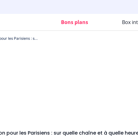
Bons plans
Box in
C'est l'autre match de la saison pour les Parisiens : sur quelle chaîne et à quelle heure regarder PSG-OM en Ligue 1 ?
on pour les Parisiens : sur quelle chaîne et à quelle heu