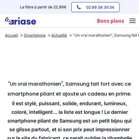
La fibre à partir de 22,99€
02 99 36 30 54
Bons plans
Accueil
Smartphone
Actualité
"Un vrai marathonien", Samsung fait 
Box internet
Forfaits mobile
Téléphones
Streaming
"Un vrai marathonien", Samsung fait fort avec ce
smartphone pliant et ajoute un cadeau en prime.
Il est stylé, puissant, solide, endurant, lumineux,
coloré, intelligent... la liste est longue ! Le dernier
smartphone pliant de Samsung est un petit bijou qui
se glisse partout, et si son prix peut impressionner
sur le site du fabricant, ce serait oublier la ribambelle