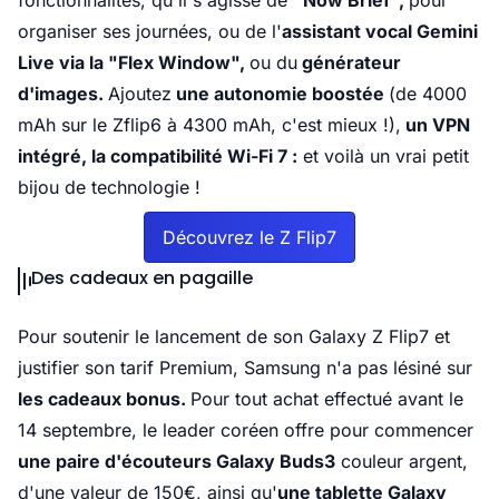
fonctionnalités, qu'il s'agisse de
"Now Brief",
pour
organiser ses journées, ou de l'
assistant vocal Gemini
Live via la "Flex Window",
ou du
générateur
d'images.
Ajoutez
une autonomie boostée
(de 4000
mAh sur le Zflip6 à 4300 mAh, c'est mieux !),
un VPN
intégré, la compatibilité Wi-Fi 7 :
et voilà un vrai petit
bijou de technologie !
Découvrez le Z Flip7
Des cadeaux en pagaille
Pour soutenir le lancement de son Galaxy Z Flip7 et
justifier son tarif Premium, Samsung n'a pas lésiné sur
les cadeaux bonus.
Pour tout achat effectué avant le
14 septembre, le leader coréen offre pour commencer
une paire d'écouteurs Galaxy Buds3
couleur argent,
d'une valeur de 150€, ainsi qu'
une tablette Galaxy