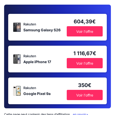
604,39€
Rakuten
Samsung Galaxy S26
Voir l'offre
1 116,67€
Rakuten
Apple iPhone 17
Voir l'offre
350€
Rakuten
Google Pixel 9a
Voir l'offre
Cette page peut contenir des liens d’affiliation...
en savoir+