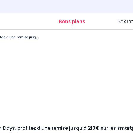
Bons plans
Box in
Pendant les French Days, profitez d'une remise jusqu'à 210€ sur les smartphones Samsung !
h Days, profitez d'une remise jusqu'à 210€ sur les sma