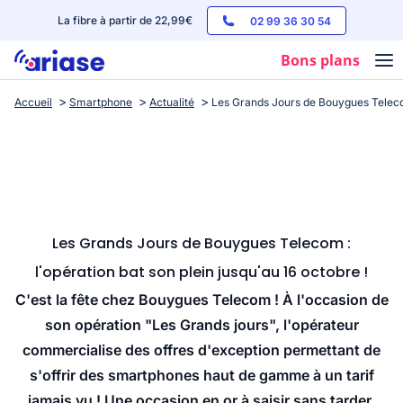
La fibre à partir de 22,99€
02 99 36 30 54
Bons plans
Accueil
Smartphone
Actualité
Les Grands Jours de Bouygues Telecom 
Box internet
Forfaits mobile
Téléphones
Streaming
Les Grands Jours de Bouygues Telecom :
l'opération bat son plein jusqu'au 16 octobre !
C'est la fête chez Bouygues Telecom ! À l'occasion de
son opération "Les Grands jours", l'opérateur
commercialise des offres d'exception permettant de
s'offrir des smartphones haut de gamme à un tarif
jamais vu ! Une occasion en or à saisir sans tarder.