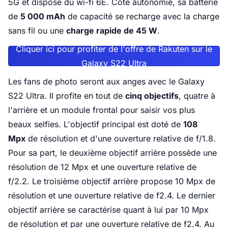
5G et dispose du wi-fi 6E. Côté autonomie, sa batterie
de
5 000 mAh
de capacité se recharge avec la charge
sans fil ou une
charge rapide de 45 W
.
Cliquer ici pour profiter de l'offre de Rakuten sur le
Galaxy S22 Ultra
Les fans de photo seront aux anges avec le Galaxy
S22 Ultra. Il profite en tout de
cinq objectifs
, quatre à
l'arrière et un module frontal pour saisir vos plus
beaux selfies. L'objectif principal est doté de
108
Mpx
de résolution et d'une ouverture relative de f/1.8.
Pour sa part, le deuxième objectif arrière possède une
résolution de 12 Mpx et une ouverture relative de
f/2.2. Le troisième objectif arrière propose 10 Mpx de
résolution et une ouverture relative de f2.4. Le dernier
objectif arrière se caractérise quant à lui par 10 Mpx
de résolution et par une ouverture relative de f2.4. Au