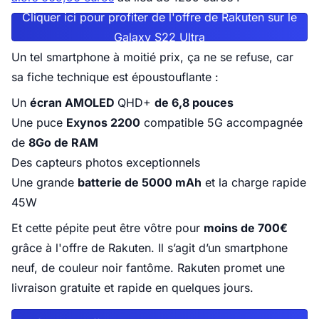
Cliquer ici pour profiter de l'offre de Rakuten sur le
Galaxy S22 Ultra
Un tel smartphone à moitié prix, ça ne se refuse, car
sa fiche technique est époustouflante :
Un
écran AMOLED
QHD+
de 6,8 pouces
Une puce
Exynos 2200
compatible 5G accompagnée
de
8Go de RAM
Des capteurs photos exceptionnels
Une grande
batterie de 5000 mAh
et la charge rapide
45W
Et cette pépite peut être vôtre pour
moins de 700€
grâce à l'offre de Rakuten. Il s’agit d’un smartphone
neuf, de couleur noir fantôme. Rakuten promet une
livraison gratuite et rapide en quelques jours.