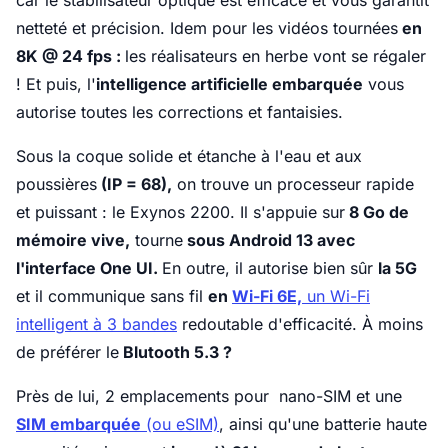
car le stabilisateur optique est efficace et vous garantit
netteté et précision. Idem pour les vidéos tournées
en
8K @ 24 fps :
les réalisateurs en herbe vont se régaler
! Et puis, l'
intelligence artificielle embarquée
vous
autorise toutes les corrections et fantaisies.
Sous la coque solide et étanche à l'eau et aux
poussières
(IP = 68),
on trouve un processeur rapide
et puissant : le Exynos 2200. Il s'appuie sur
8 Go de
mémoire vive,
tourne
sous Android 13 avec
l'interface One UI.
En outre, il autorise bien sûr
la 5G
et il communique sans fil
en
Wi-Fi 6E,
un Wi-Fi
intelligent à 3 bandes
redoutable d'efficacité. À moins
de préférer le
Blutooth 5.3 ?
Près de lui, 2 emplacements pour nano-SIM et une
SIM embarquée
(ou eSIM)
, ainsi qu'une batterie haute