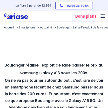
La fibre à partir de 22,99€
02 99 36 30 54
Bons plans
Accueil
Smartphone
Actualité
Boulanger réalise l'exploit de faire 
Box internet
Forfaits mobile
Téléphones
Streaming
Boulanger réalise l'exploit de faire passer le prix du
Samsung Galaxy A16 sous les 200€
On ne va pas tourner autour du pot : c’est rare de voir
un smartphone récent de chez Samsung passer sous
la barre des 200 euros. Et pourtant, c’est exactement
ce que propose Boulanger avec le Galaxy A16 5G. Un
téléphone déjà bien placé à son lancement, et qui