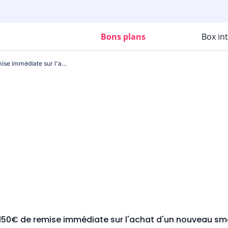
Bons plans
Box in
Bon plan : Jusqu'à 150€ de remise immédiate sur l'achat d'un nouveau smartphone Samsung
à 150€ de remise immédiate sur l'achat d'un nouveau 