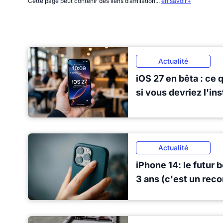
Cette page peut contenir des liens d’affiliation...
en savoir+
Actualité
iOS 27 en bêta : ce 
si vous devriez l'in
Actualité
iPhone 14: le futur 
3 ans (c'est un reco