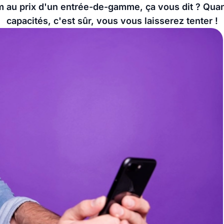
au prix d'un entrée-de-gamme, ça vous dit ? Qua
capacités, c'est sûr, vous vous laisserez tenter !