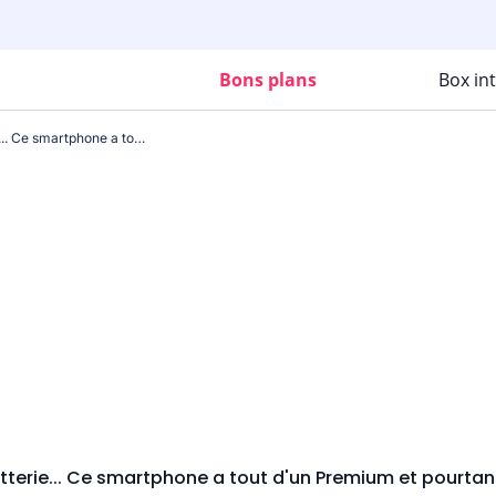
Bons plans
Box in
Appareil photo, écran, batterie... Ce smartphone a tout d'un Premium et pourtant : il est à moins de 250€ !
tterie... Ce smartphone a tout d'un Premium et pourtant 