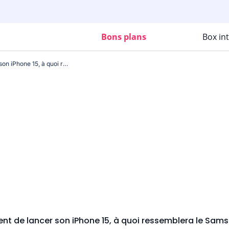
Bons plans
Box in
Alors qu'Apple vient de lancer son iPhone 15, à quoi ressemblera le Samsung Galaxy S24 ?
ient de lancer son iPhone 15, à quoi ressemblera le Sam