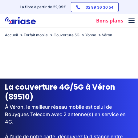
La fibre à partir de 22,99€
02 99 36 30 54
Bons plans
Accueil
Forfait mobile
Couverture 5G
Yonne
Véron
Box internet
Forfaits mobile
Téléphones
Streaming
La couverture 4G/5G à Véron
(89510)
À Véron, le meilleur réseau mobile est celui de
Bouygues Telecom avec 2 antenne(s) en service en
4G.
À l’aide de notre carte, découvrez la distance entre