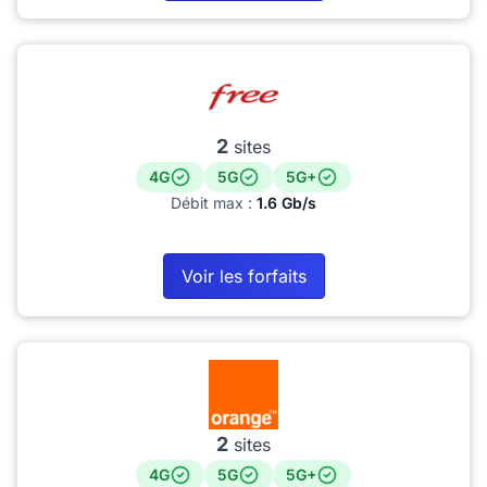
2
sites
4G
5G
5G+
Débit max :
1.6 Gb/s
Voir les forfaits
2
sites
4G
5G
5G+