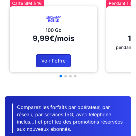
Carte SIM à 1€
Pendant 1 an 
100 Go
Sé
9,99€/mois
12
pendant 1
Voir l'offre
Comparez les forfaits par opérateur, par
réseau, par services (5G, avec téléphone
inclus...) et profitez des promotions réservées
aux nouveaux abonnés.