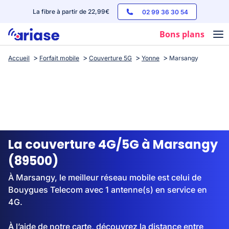
La fibre à partir de 22,99€
02 99 36 30 54
Bons plans
Accueil
Forfait mobile
Couverture 5G
Yonne
Marsangy
Box internet
Forfaits mobile
Téléphones
Streaming
La couverture 4G/5G à Marsangy
(89500)
À Marsangy, le meilleur réseau mobile est celui de
Bouygues Telecom avec 1 antenne(s) en service en
4G.
À l’aide de notre carte, découvrez la distance entre