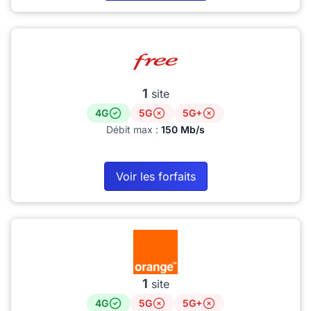
1
site
4G
5G
5G+
Débit max :
150 Mb/s
Voir les forfaits
1
site
4G
5G
5G+