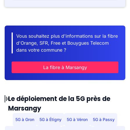
Vous souhaitez plus d'informations sur la fibre
d'Orange, SFR, Free et Bouygues Telecom
dans votre commune ?
La fibre à Marsangy
Le déploiement de la 5G près de
Marsangy
5G à Gron
5G à Étigny
5G à Véron
5G à Passy