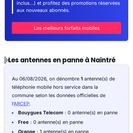
inclus...) et profitez des promotions réservées
aux nouveaux abonnés.
Les meilleurs forfaits mobiles
Les antennes en panne à Naintré
Au 06/08/2026, on dénombre
1
antenne(s) de
téléphonie mobile hors service dans la
commune selon les données officielles de
l’
ARCEP
.
Bouygues Telecom
: 0 antenne(s) en panne
Free
: 0 antenne(s) en panne
Orange
: 1 antenne(s) en panne