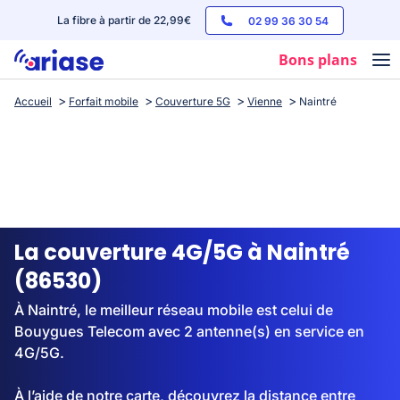
La fibre à partir de 22,99€
02 99 36 30 54
Bons plans
Accueil
Forfait mobile
Couverture 5G
Vienne
Naintré
Box internet
Forfaits mobile
Téléphones
Streaming
La couverture 4G/5G à Naintré
(86530)
À Naintré, le meilleur réseau mobile est celui de
Bouygues Telecom avec 2 antenne(s) en service en
4G/5G.
À l’aide de notre carte, découvrez la distance entre