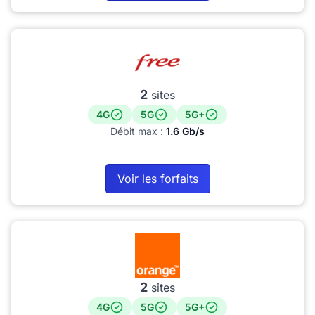
2
sites
4G
5G
5G+
Débit max :
1.6 Gb/s
Voir les forfaits
2
sites
4G
5G
5G+