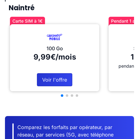
Naintré
Carte SIM à 1€
Pendant 1 an 
100 Go
Sé
9,99€/mois
12
pendant 1
Voir l'offre
Comparez les forfaits par opérateur, par
réseau, par services (5G, avec téléphone