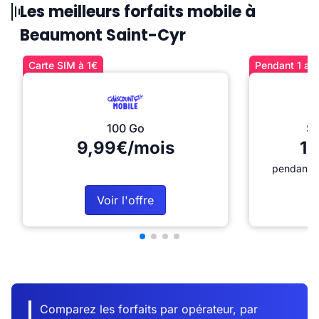
Les meilleurs forfaits mobile à
Beaumont Saint-Cyr
Carte SIM à 1€
Pendant 1 an 
100 Go
Sé
9,99€/mois
12
pendant 1
Voir l'offre
Comparez les forfaits par opérateur, par