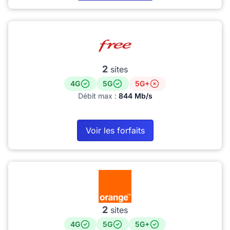
2
sites
4G
5G
5G+
Débit max :
844 Mb/s
Voir les forfaits
2
sites
4G
5G
5G+