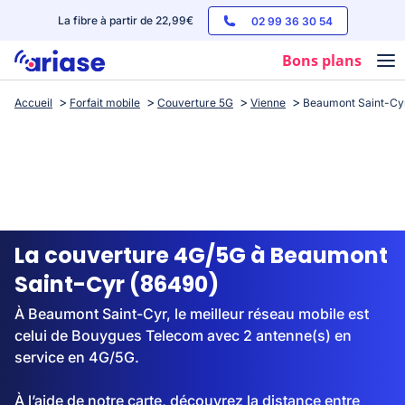
La fibre à partir de 22,99€
02 99 36 30 54
Bons plans
Accueil
Forfait mobile
Couverture 5G
Vienne
Beaumont Saint-Cy
Box internet
Forfaits mobile
Téléphones
Streaming
La couverture 4G/5G à Beaumont
Saint-Cyr (86490)
À Beaumont Saint-Cyr, le meilleur réseau mobile est
celui de Bouygues Telecom avec 2 antenne(s) en
service en 4G/5G.
À l’aide de notre carte, découvrez la distance entre