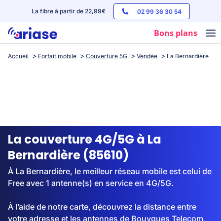
La fibre à partir de 22,99€
02 99 36 30 54
Bons plans
Accueil
Forfait mobile
Couverture 5G
Vendée
La Bernardière
Box internet
Forfaits mobile
Téléphones
Streaming
La couverture 4G/5G à La
Bernardière (85610)
À La Bernardière, le meilleur réseau mobile est celui de
Free avec 1 antenne(s) en service en 4G/5G.
À l’aide de notre carte, découvrez la distance entre
votre adresse et les antennes de Bouygues Telecom,