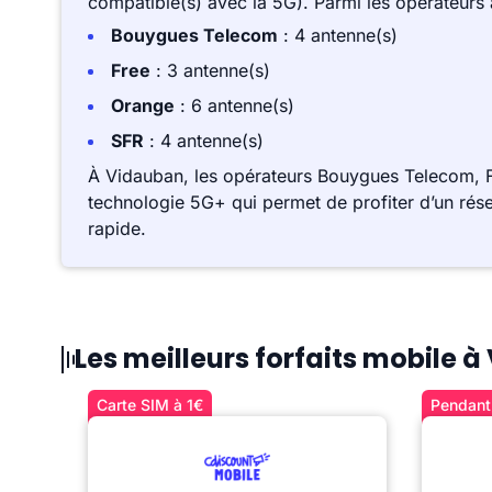
compatible(s) avec la 5G). Parmi les opérateurs
Bouygues Telecom
: 4 antenne(s)
Free
: 3 antenne(s)
Orange
: 6 antenne(s)
SFR
: 4 antenne(s)
À Vidauban, les opérateurs Bouygues Telecom, F
technologie 5G+ qui permet de profiter d’un rése
rapide.
Les meilleurs forfaits mobile 
Carte SIM à 1€
Pendant 