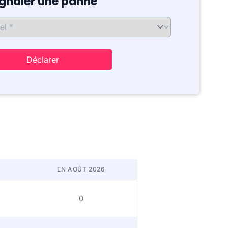
ignaler une panne
Déclarer
EN AOÛT 2026
0