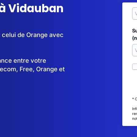
 à Vidauban
S
t celui de Orange avec
(
tance entre votre
lecom, Free, Orange et
* 
In
re
no