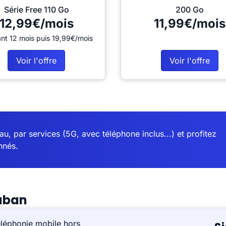
Série Free 110 Go
200 Go
12,99€/mois
11,99€/mois
nt 12 mois puis 19,99€/mois
Voir l'offre
Voir l'offre
u, par services (5G, avec téléphone inclus...) et profitez
nnés.
uban
éléphonie mobile hors