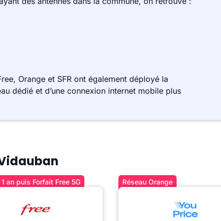
 ayant des antennes dans la commune, on retrouve :
ree, Orange et SFR ont également déployé la
au dédié et d’une connexion internet mobile plus
à Vidauban
1 an puis Forfait Free 5G
Réseau Orange