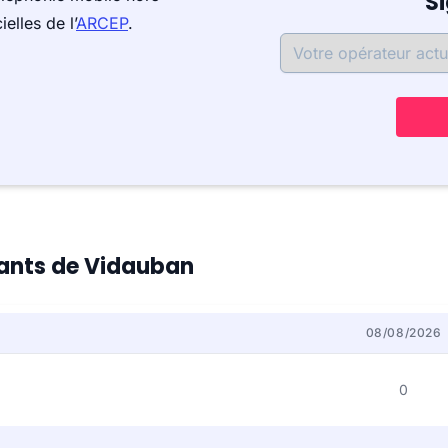
S
elles de l’
ARCEP
.
itants de Vidauban
08/08/2026
0