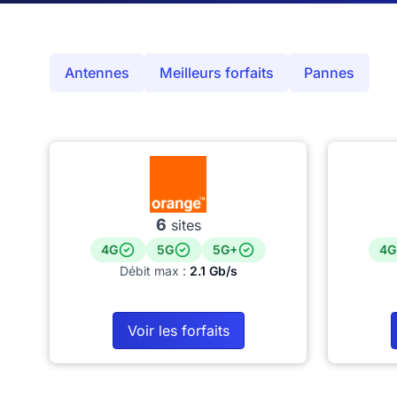
Antennes
Meilleurs forfaits
Pannes
6
sites
4G
5G
5G+
4G
Débit max :
2.1 Gb/s
Voir les forfaits