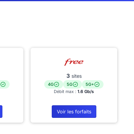
3
sites
4G
5G
5G+
Débit max :
1.6 Gb/s
Voir les forfaits