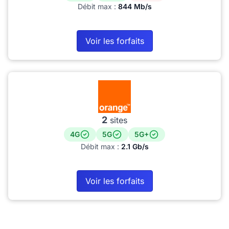
Débit max :
844 Mb/s
Voir les forfaits
2
sites
4G
5G
5G+
Débit max :
2.1 Gb/s
Voir les forfaits