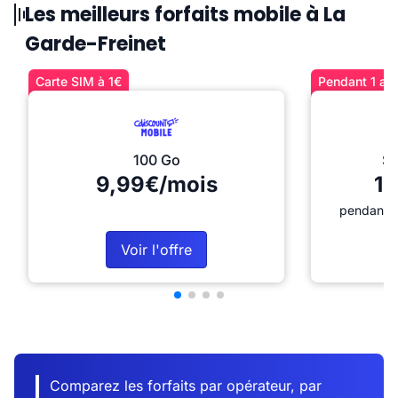
Les meilleurs forfaits mobile à La
Garde-Freinet
Carte SIM à 1€
Pendant 1 an 
100 Go
Sé
9,99€/mois
12
pendant 1
Voir l'offre
Comparez les forfaits par opérateur, par