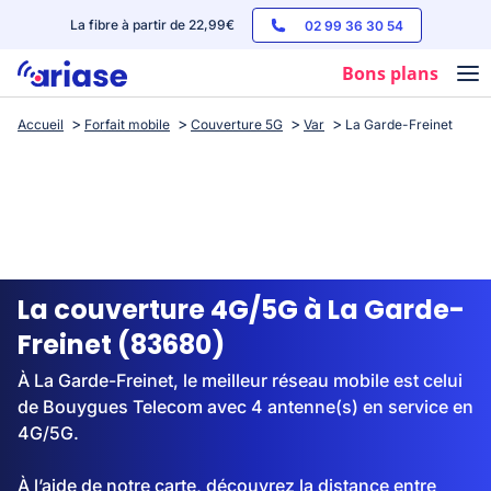
La fibre à partir de 22,99€
02 99 36 30 54
Bons plans
Accueil
Forfait mobile
Couverture 5G
Var
La Garde-Freinet
Box internet
Forfaits mobile
Téléphones
Streaming
La couverture 4G/5G à La Garde-
Freinet (83680)
À La Garde-Freinet, le meilleur réseau mobile est celui
de Bouygues Telecom avec 4 antenne(s) en service en
4G/5G.
À l’aide de notre carte, découvrez la distance entre