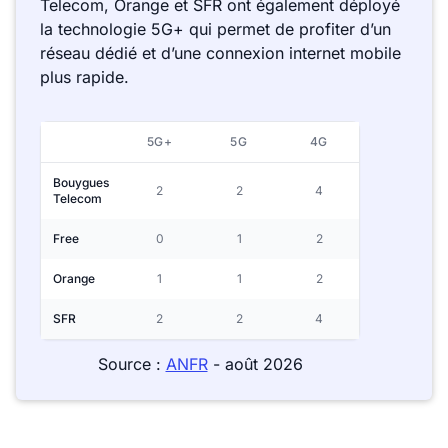
Telecom, Orange et SFR ont également déployé
la technologie 5G+ qui permet de profiter d’un
réseau dédié et d’une connexion internet mobile
plus rapide.
5G+
5G
4G
Bouygues
2
2
4
Telecom
Free
0
1
2
Orange
1
1
2
SFR
2
2
4
Source :
ANFR
- août 2026