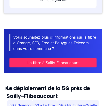
Vous souhaitez plus d'informations sur la fibre
d'Orange, SFR, Free et Bouygues Telecom
dans votre commune ?
La fibre à Sailly-Flibeaucourt
Le déploiement de la 5G près de
Sailly-Flibeaucourt
5G à Nouvion
5G à Le Titre
5G à Hautvillers-Ouville