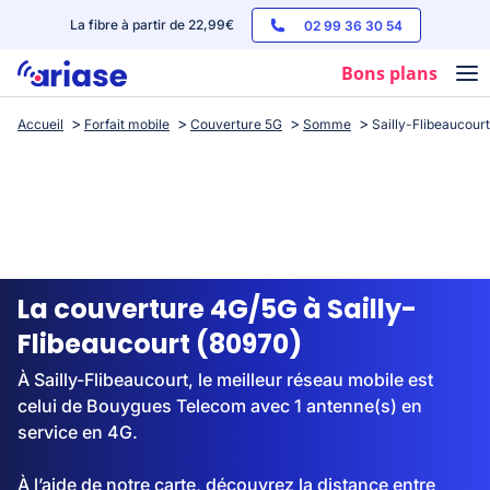
La fibre à partir de 22,99€
02 99 36 30 54
Bons plans
Accueil
Forfait mobile
Couverture 5G
Somme
Sailly-Flibeaucourt
Box internet
Forfaits mobile
Téléphones
Streaming
La couverture 4G/5G à Sailly-
Flibeaucourt (80970)
À Sailly-Flibeaucourt, le meilleur réseau mobile est
celui de Bouygues Telecom avec 1 antenne(s) en
service en 4G.
À l’aide de notre carte, découvrez la distance entre