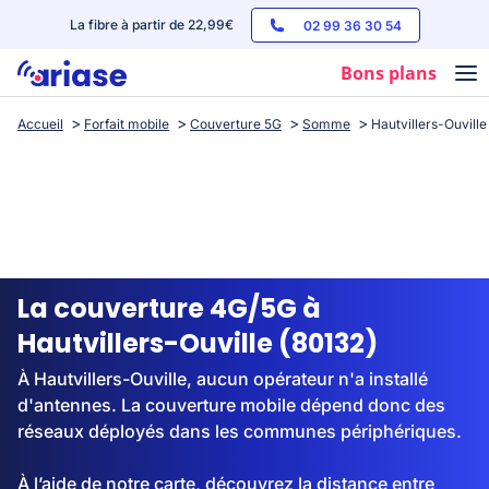
La fibre à partir de 22,99€
02 99 36 30 54
Bons plans
Accueil
Forfait mobile
Couverture 5G
Somme
Hautvillers-Ouville
Box internet
Forfaits mobile
Téléphones
Streaming
La couverture 4G/5G à
Hautvillers-Ouville (80132)
À Hautvillers-Ouville, aucun opérateur n'a installé
d'antennes. La couverture mobile dépend donc des
réseaux déployés dans les communes périphériques.
À l’aide de notre carte, découvrez la distance entre