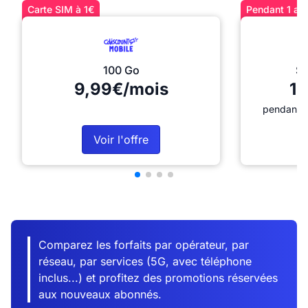
Carte SIM à 1€
Pendant 1 an 
100 Go
Sé
9,99€/mois
12
pendant 1
Voir l'offre
Comparez les forfaits par opérateur, par
réseau, par services (5G, avec téléphone
inclus...) et profitez des promotions réservées
aux nouveaux abonnés.