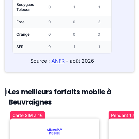
Bouygues
0
1
1
Telecom
Free
0
0
3
Orange
0
0
0
SFR
0
1
1
Source :
ANFR
- août 2026
Les meilleurs forfaits mobile à
Beuvraignes
Carte SIM à 1€
Pendant 1 an 