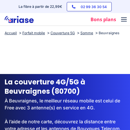
La fibre à partir de 22,99€
02 99 36 30 54
Bons plans
Accueil
Forfait mobile
Couverture 5G
Somme
Beuvraignes
Box internet
Forfaits mobile
Téléphones
Streaming
La couverture 4G/5G à
Beuvraignes (80700)
À Beuvraignes, le meilleur réseau mobile est celui de
Free avec 3 antenne(s) en service en 4G.
À l’aide de notre carte, découvrez la distance entre
votre adresse et les antennes de Bouygues Telecom,