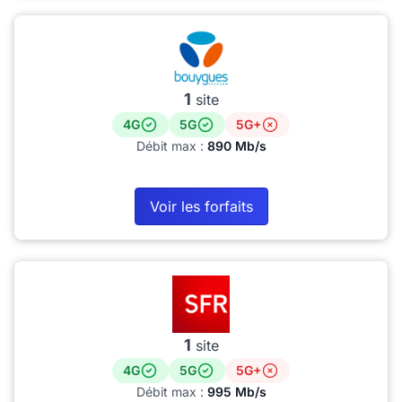
1
site
4G
5G
5G+
Débit max :
890 Mb/s
Voir les forfaits
1
site
4G
5G
5G+
Débit max :
995 Mb/s