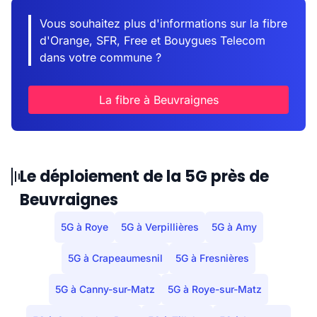
Vous souhaitez plus d'informations sur la fibre
d'Orange, SFR, Free et Bouygues Telecom
dans votre commune ?
La fibre à Beuvraignes
Le déploiement de la 5G près de
Beuvraignes
5G à Roye
5G à Verpillières
5G à Amy
5G à Crapeaumesnil
5G à Fresnières
5G à Canny-sur-Matz
5G à Roye-sur-Matz