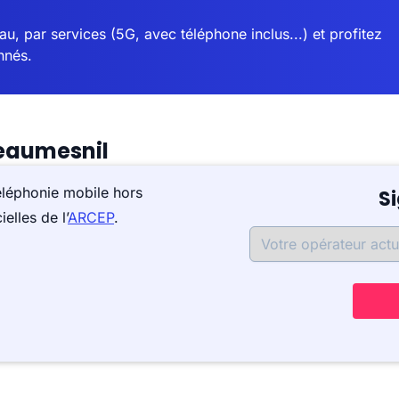
u, par services (5G, avec téléphone inclus...) et profitez
nnés.
eaumesnil
éléphonie mobile hors
S
elles de l’
ARCEP
.