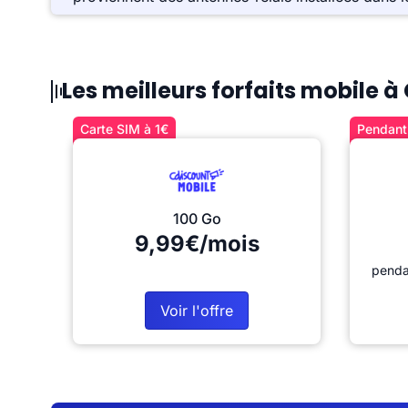
Les meilleurs forfaits mobile 
Carte SIM à 1€
Pendant 
100 Go
9,99€/mois
penda
Voir l'offre