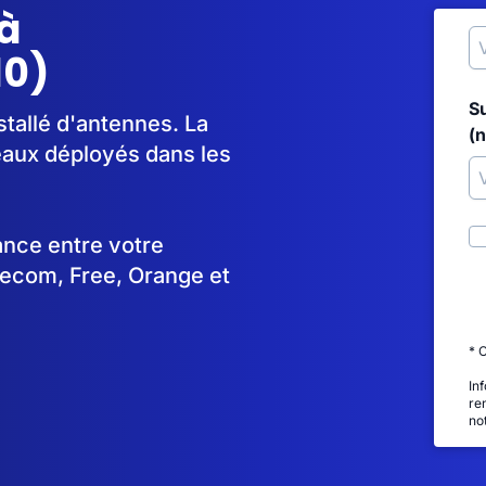
à
10)
S
tallé d'antennes. La
(
aux déployés dans les
tance entre votre
lecom, Free, Orange et
* 
In
re
no