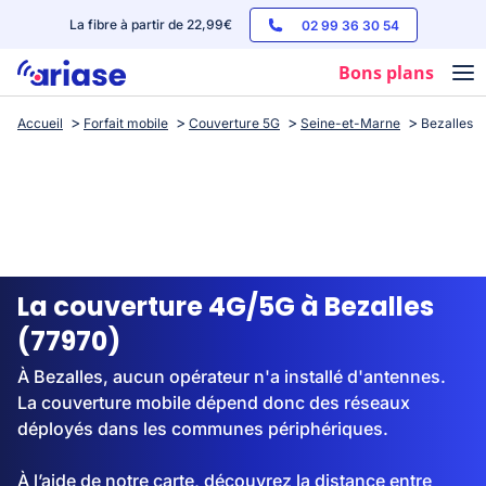
La fibre à partir de 22,99€
02 99 36 30 54
Bons plans
Accueil
Forfait mobile
Couverture 5G
Seine-et-Marne
Bezalles
Box internet
Forfaits mobile
Téléphones
Streaming
La couverture 4G/5G à Bezalles
(77970)
À Bezalles, aucun opérateur n'a installé d'antennes.
La couverture mobile dépend donc des réseaux
déployés dans les communes périphériques.
À l’aide de notre carte, découvrez la distance entre