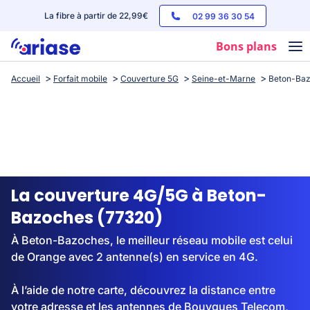
La fibre à partir de 22,99€
02 99 36 30 54
Bons plans
Accueil
Forfait mobile
Couverture 5G
Seine-et-Marne
Beton-Ba
Box internet
Forfaits mobile
Téléphones
Streaming
La couverture 4G/5G à Beton-
Bazoches (77320)
À Beton-Bazoches, le meilleur réseau mobile est celui
de Orange avec 2 antenne(s) en service en 4G.
À l’aide de notre carte, découvrez la distance entre
votre adresse et les antennes de Bouygues Telecom,