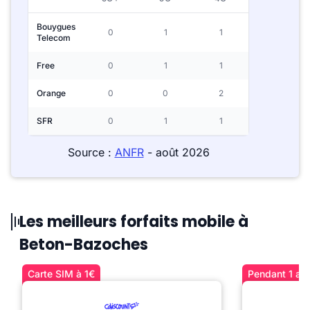
Bouygues
0
1
1
Telecom
Free
0
1
1
Orange
0
0
2
SFR
0
1
1
Source :
ANFR
- août 2026
Les meilleurs forfaits mobile à
Beton-Bazoches
Carte SIM à 1€
Pendant 1 an 