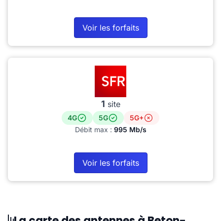
Voir les forfaits
1
site
4G
5G
5G+
Débit max :
995 Mb/s
Voir les forfaits
La carte des antennes à Beton-