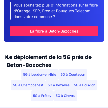
Vous souhaitez plus d'informations sur la fibre
d'Orange, SFR, Free et Bouygues Telecom
dans votre commune ?
La fibre à Beton-Bazoches
Le déploiement de la 5G près de
Beton-Bazoches
5G à Leudon-en-Brie
5G à Courtacon
5G à Champcenest
5G à Bezalles
5G à Boisdon
5G à Frétoy
5G à Chevru