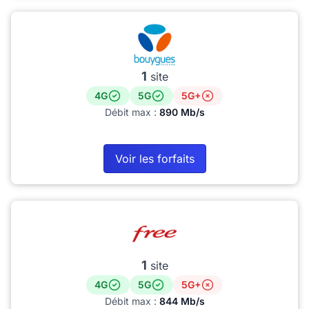
1
site
4G
5G
5G+
Débit max :
890 Mb/s
Voir les forfaits
1
site
4G
5G
5G+
Débit max :
844 Mb/s