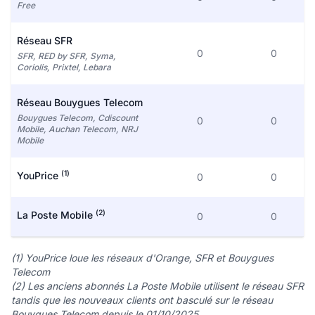
Free
Réseau SFR
0
0
SFR, RED by SFR, Syma,
Coriolis, Prixtel, Lebara
Réseau Bouygues Telecom
Bouygues Telecom, Cdiscount
0
0
Mobile, Auchan Telecom, NRJ
Mobile
(1)
YouPrice
0
0
(2)
La Poste Mobile
0
0
(1) YouPrice loue les réseaux d'Orange, SFR et Bouygues
Telecom
(2) Les anciens abonnés La Poste Mobile utilisent le réseau SFR
tandis que les nouveaux clients ont basculé sur le réseau
Bouygues Telecom depuis le 01/10/2025