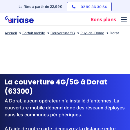
La fibre à partir de 22,99€
02 99 36 30 54
Bons plans
Accueil
Forfait mobile
Couverture 5G
Puy-de-Dôme
Dorat
Box internet
Forfaits mobile
Téléphones
Streaming
La couverture 4G/5G à Dorat
(63300)
À Dorat, aucun opérateur n'a installé d'antennes. La
couverture mobile dépend donc des réseaux déployés
dans les communes périphériques.
À l’aide de notre carte, découvrez la distance entre