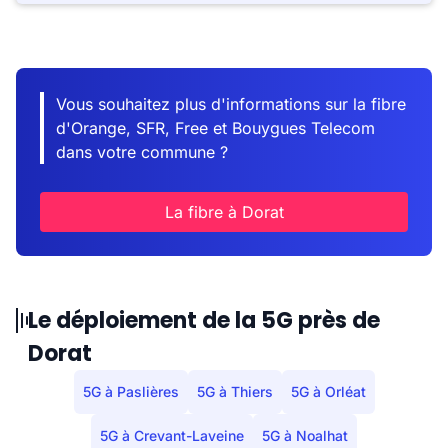
Vous souhaitez plus d'informations sur la fibre
d'Orange, SFR, Free et Bouygues Telecom
dans votre commune ?
La fibre à Dorat
Le déploiement de la 5G près de
Dorat
5G à Paslières
5G à Thiers
5G à Orléat
5G à Crevant-Laveine
5G à Noalhat