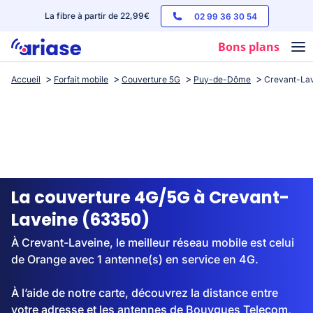
La fibre à partir de 22,99€
02 99 36 30 54
Bons plans
Accueil
Forfait mobile
Couverture 5G
Puy-de-Dôme
Crevant-La
Box internet
Forfaits mobile
Téléphones
Streaming
La couverture 4G/5G à Crevant-
Laveine (63350)
À Crevant-Laveine, le meilleur réseau mobile est celui
de Orange avec 1 antenne(s) en service en 4G.
À l’aide de notre carte, découvrez la distance entre
votre adresse et les antennes de Bouygues Telecom,