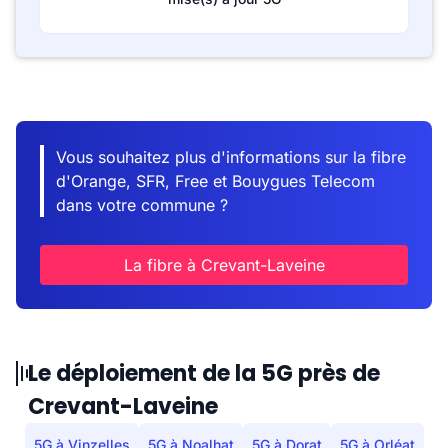
Vous souhaitez plus d'informations sur la fibre
d'Orange, SFR, Free et Bouygues Telecom
dans votre commune ?
La fibre à Crevant-Laveine
Le déploiement de la 5G près de
Crevant-Laveine
5G à Vinzelles
5G à Noalhat
5G à Dorat
5G à Orléat