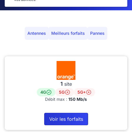
Antennes
Meilleurs forfaits
Pannes
1
site
4G
5G
5G+
Débit max :
150 Mb/s
Voir les forfaits