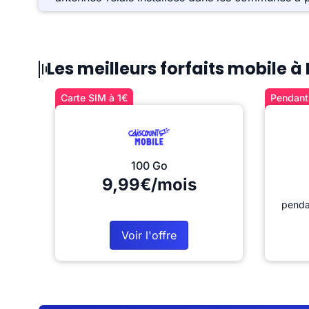
Les meilleurs forfaits mobile 
Carte SIM à 1€
Pendant 
100 Go
9,99€/mois
penda
Voir l'offre