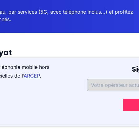
u, par services (5G, avec téléphone inclus...) et profitez
nnés.
yat
éléphonie mobile hors
S
elles de l’
ARCEP
.