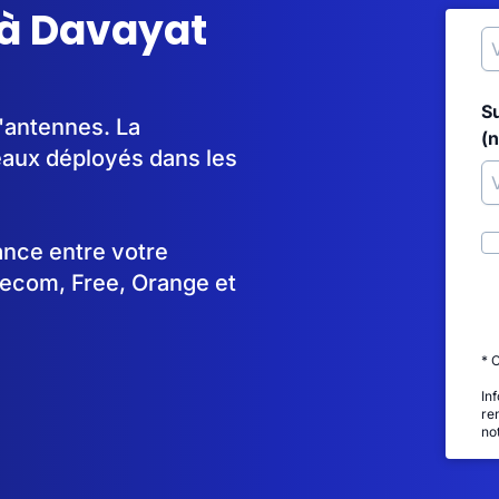
 à Davayat
S
d'antennes. La
(
aux déployés dans les
tance entre votre
lecom, Free, Orange et
* 
In
re
no