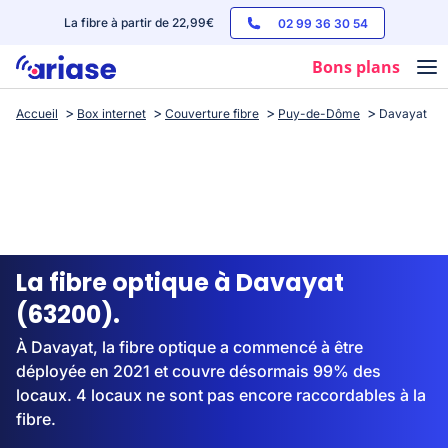
La fibre à partir de 22,99€
02 99 36 30 54
Bons plans
Accueil
Box internet
Couverture fibre
Puy-de-Dôme
Davayat
Box internet
Forfaits mobile
Téléphones
Streaming
La fibre optique à Davayat
(63200).
À Davayat, la fibre optique a commencé à être
déployée en 2021 et couvre désormais 99% des
locaux. 4 locaux ne sont pas encore raccordables à la
fibre.