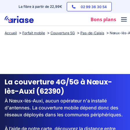
La fibre à partir de 22,99€
02 99 36 30 54
Bons plans
Accueil
Forfait mobile
Couverture 5G
Pas-de-Calais
Nœux-lès-A
Box internet
Forfaits mobile
Téléphones
Streaming
La couverture 4G/5G à Nœux-
lès-Auxi (62390)
À Nœux-lès-Auxi, aucun opérateur n'a installé
d'antennes. La couverture mobile dépend donc des
réseaux déployés dans les communes périphériques.
À l’aide de notre carte, découvrez la distance entre