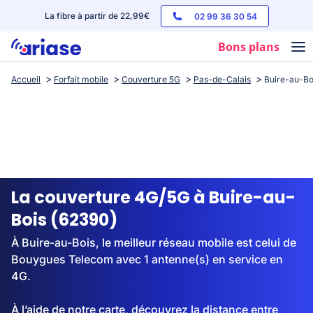
La fibre à partir de 22,99€
02 99 36 30 54
Bons plans
Accueil
Forfait mobile
Couverture 5G
Pas-de-Calais
Buire-au-Bo
Box internet
Forfaits mobile
Téléphones
Streaming
La couverture 4G/5G à Buire-au-
Bois (62390)
À Buire-au-Bois, le meilleur réseau mobile est celui de
Bouygues Telecom avec 1 antenne(s) en service en
4G.
À l’aide de notre carte, découvrez la distance entre