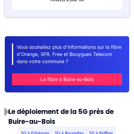
Vous souhaitez plus d'informations sur la fibre
d'Orange, SFR, Free et Bouygues Telecom
dans votre commune ?
La fibre à Buire-au-Bois
Le déploiement de la 5G près de
Buire-au-Bois
5G à Fillièvres
5G à Rougefay
5G à Boffles