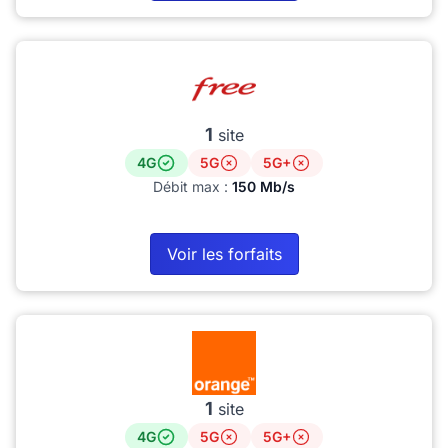
1
site
4G
5G
5G+
Débit max :
150 Mb/s
Voir les forfaits
1
site
4G
5G
5G+