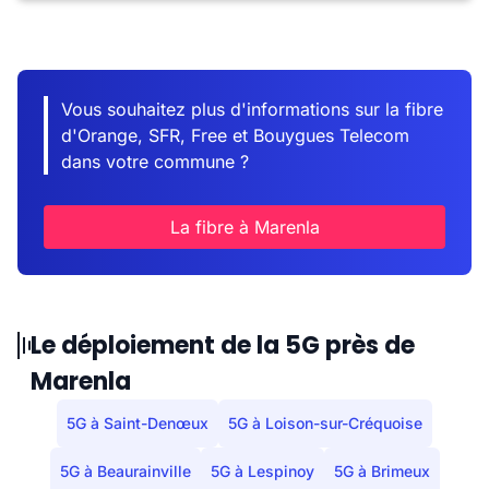
Vous souhaitez plus d'informations sur la fibre
d'Orange, SFR, Free et Bouygues Telecom
dans votre commune ?
La fibre à Marenla
Le déploiement de la 5G près de
Marenla
5G à Saint-Denœux
5G à Loison-sur-Créquoise
5G à Beaurainville
5G à Lespinoy
5G à Brimeux