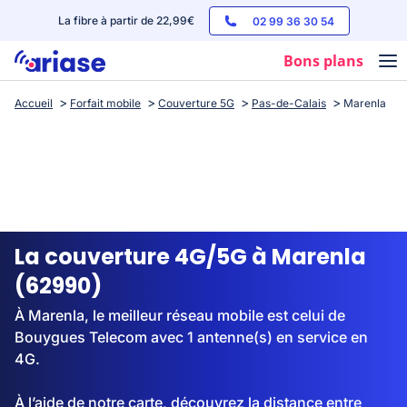
La fibre à partir de 22,99€
02 99 36 30 54
Bons plans
Accueil
Forfait mobile
Couverture 5G
Pas-de-Calais
Marenla
Box internet
Forfaits mobile
Téléphones
Streaming
La couverture 4G/5G à Marenla
(62990)
À Marenla, le meilleur réseau mobile est celui de
Bouygues Telecom avec 1 antenne(s) en service en
4G.
À l’aide de notre carte, découvrez la distance entre