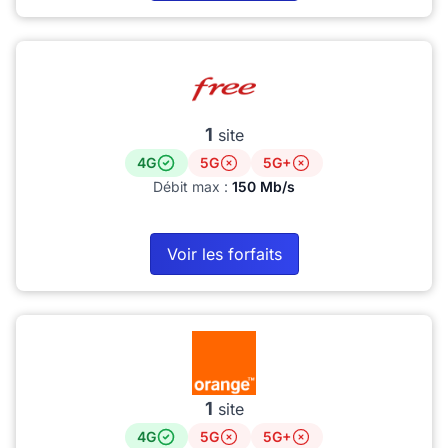
1
site
4G
5G
5G+
Débit max :
150 Mb/s
Voir les forfaits
1
site
4G
5G
5G+