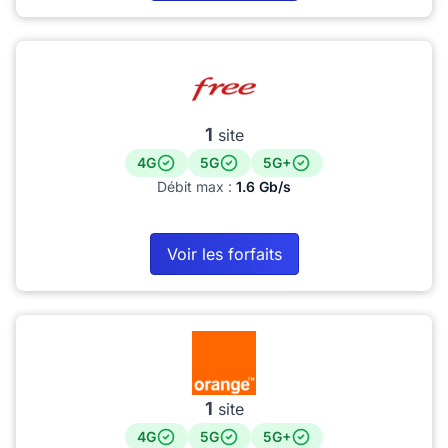
1
site
4G
5G
5G+
Débit max :
1.6 Gb/s
Voir les forfaits
1
site
4G
5G
5G+