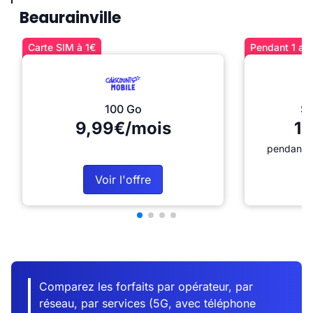
Beaurainville
Carte SIM à 1€
Pendant 1 an 
100 Go
Sé
9,99€/mois
12
pendant 1
Voir l'offre
Comparez les forfaits par opérateur, par
réseau, par services (5G, avec téléphone