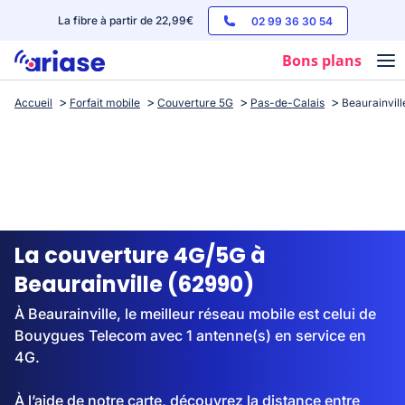
La fibre à partir de 22,99€
02 99 36 30 54
Bons plans
Accueil
Forfait mobile
Couverture 5G
Pas-de-Calais
Beaurainvill
Box internet
Forfaits mobile
Téléphones
Streaming
La couverture 4G/5G à
Beaurainville (62990)
À Beaurainville, le meilleur réseau mobile est celui de
Bouygues Telecom avec 1 antenne(s) en service en
4G.
À l’aide de notre carte, découvrez la distance entre