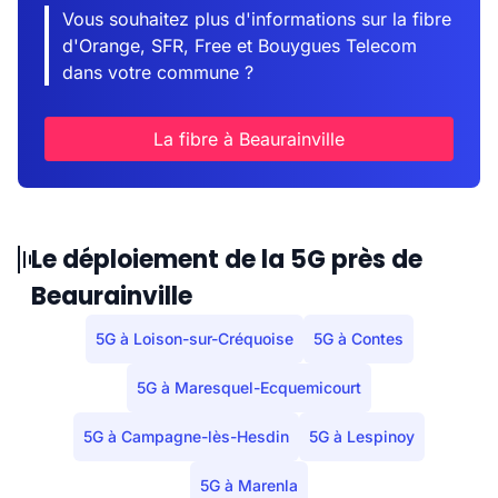
Vous souhaitez plus d'informations sur la fibre
d'Orange, SFR, Free et Bouygues Telecom
dans votre commune ?
La fibre à Beaurainville
Le déploiement de la 5G près de
Beaurainville
5G à Loison-sur-Créquoise
5G à Contes
5G à Maresquel-Ecquemicourt
5G à Campagne-lès-Hesdin
5G à Lespinoy
5G à Marenla