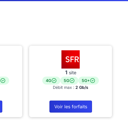
1
site
4G
5G
5G+
Débit max :
2 Gb/s
Voir les forfaits