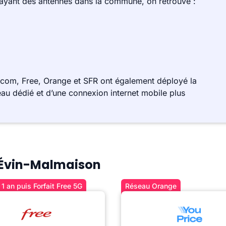
 ayant des antennes dans la commune, on retrouve :
com, Free, Orange et SFR ont également déployé la
au dédié et d’une connexion internet mobile plus
à Évin-Malmaison
1 an puis Forfait Free 5G
Réseau Orange