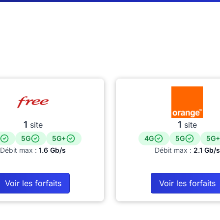
1
1
site
site
5G
5G+
4G
5G
5G+
Débit max :
1.6 Gb/s
Débit max :
2.1 Gb/s
Voir les forfaits
Voir les forfaits