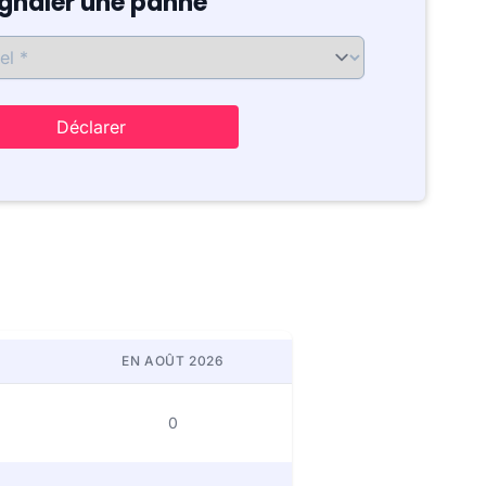
ignaler une panne
Déclarer
EN AOÛT 2026
0