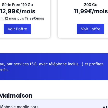
Série Free 110 Go
200 Go
12,99€/mois
11,99€/mois
nt 12 mois puis 19,99€/mois
Voir l'offre
Voir l'offre
u, par services (5G, avec téléphone inclus...) et profitez
nnés.
-Malmaison
éléphonie mobile hors