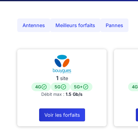
Antennes
Meilleurs forfaits
Pannes
1
site
4G
5G
5G+
4G
Débit max :
1.5 Gb/s
Voir les forfaits