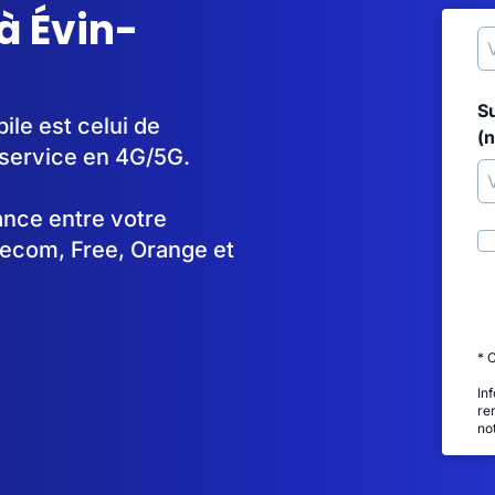
à Évin-
S
ile est celui de
(
service en 4G/5G.
tance entre votre
lecom, Free, Orange et
* 
In
re
no