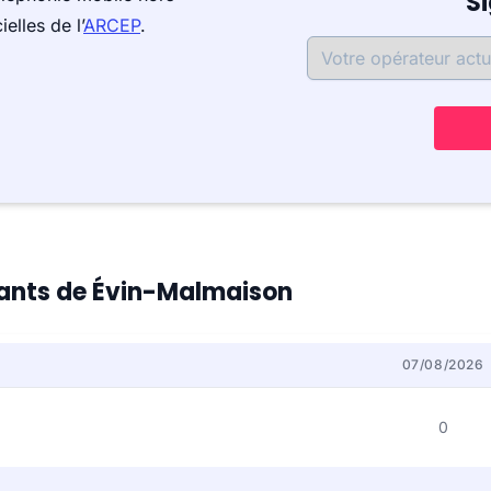
S
elles de l’
ARCEP
.
itants de Évin-Malmaison
07/08/2026
0