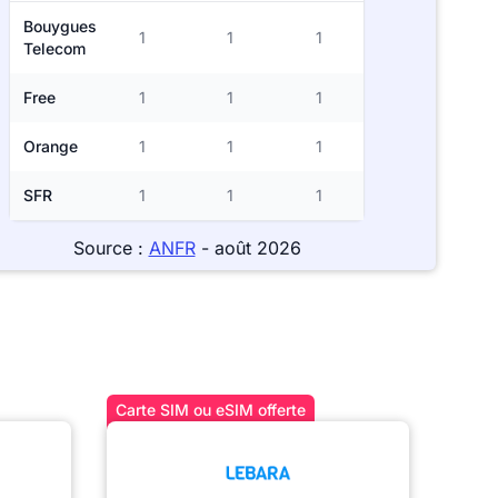
Bouygues
1
1
1
Telecom
Free
1
1
1
Orange
1
1
1
SFR
1
1
1
Source :
ANFR
- août 2026
Carte SIM ou eSIM offerte