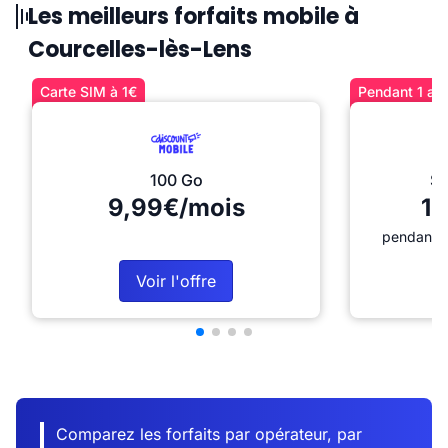
Les meilleurs forfaits mobile à
Courcelles-lès-Lens
Carte SIM à 1€
Pendant 1 an 
100 Go
Sé
9,99€/mois
12
pendant 1
Voir l'offre
Comparez les forfaits par opérateur, par