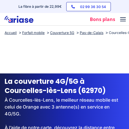
La fibre à partir de 22,99€
02 99 36 30 54
Bons plans
Accueil
Forfait mobile
Couverture 5G
Pas-de-Calais
Courcelles-
Box internet
Forfaits mobile
Téléphones
Streaming
La couverture 4G/5G à
Courcelles-lès-Lens (62970)
À Courcelles-lès-Lens, le meilleur réseau mobile est
celui de Orange avec 3 antenne(s) en service en
4G/5G.
À l’aide de notre carte, découvrez la distance entre