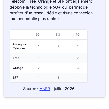
Telecom, Free, Orange et SFR ont également
déployé la technologie 5G+ qui permet de
profiter d’un réseau dédié et d’une connexion
internet mobile plus rapide.
5G+
5G
4G
Bouygues
1
2
2
Telecom
Free
1
2
2
Orange
2
2
3
SFR
1
1
1
Source :
ANFR
- juillet 2026