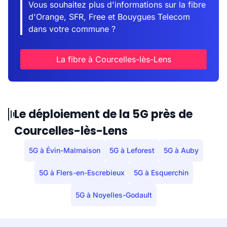
Vous souhaitez plus d'informations sur la fibre
d'Orange, SFR, Free et Bouygues Telecom
dans votre commune ?
La fibre à Courcelles-lès-Lens
Le déploiement de la 5G près de
Courcelles-lès-Lens
5G à Évin-Malmaison
5G à Leforest
5G à Auby
5G à Flers-en-Escrebieux
5G à Esquerchin
5G à Noyelles-Godault