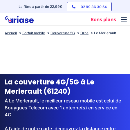
La fibre à partir de 22,99€
02 99 36 30 54
Bons plans
Accueil
Forfait mobile
Couverture 5G
Orne
Le Merlerault
Box internet
Forfaits mobile
Téléphones
Streaming
La couverture 4G/5G à Le
Merlerault (61240)
À Le Merlerault, le meilleur réseau mobile est celui de
Bouygues Telecom avec 1 antenne(s) en service en
4G.
À l’aide de notre carte, découvrez la distance entre