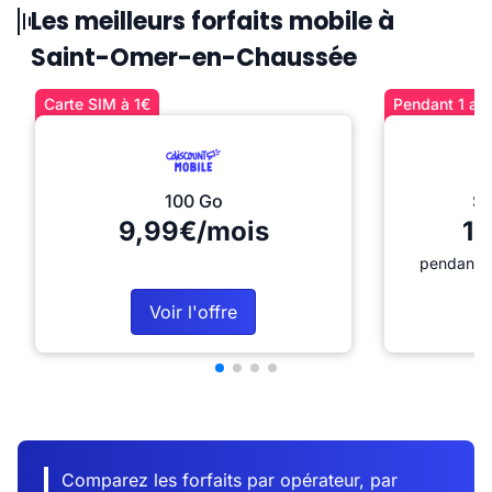
Les meilleurs forfaits mobile à
Saint-Omer-en-Chaussée
Carte SIM à 1€
Pendant 1 an 
100 Go
Sé
9,99€/mois
12
pendant 1
Voir l'offre
Comparez les forfaits par opérateur, par