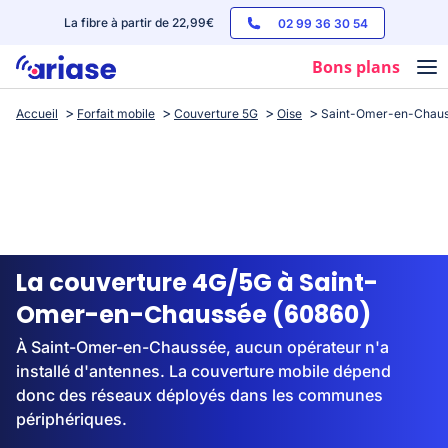
La fibre à partir de 22,99€
02 99 36 30 54
Bons plans
Accueil
Forfait mobile
Couverture 5G
Oise
Saint-Omer-en-Chau
Box internet
Forfaits mobile
Téléphones
Streaming
La couverture 4G/5G à Saint-
Omer-en-Chaussée (60860)
À Saint-Omer-en-Chaussée, aucun opérateur n'a
installé d'antennes. La couverture mobile dépend
donc des réseaux déployés dans les communes
périphériques.