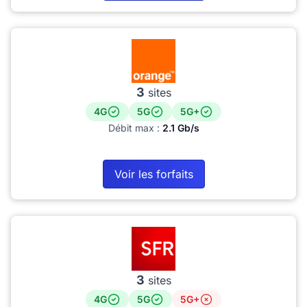
3
sites
4G
5G
5G+
Débit max :
2.1 Gb/s
Voir les forfaits
3
sites
4G
5G
5G+