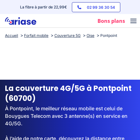
La fibre à partir de 22,99€
02 99 36 30 54
Bons plans
Accueil
Forfait mobile
Couverture 5G
Oise
Pontpoint
Box internet
Forfaits mobile
Téléphones
Streaming
La couverture 4G/5G à Pontpoint
(60700)
À Pontpoint, le meilleur réseau mobile est celui de
Bouygues Telecom avec 3 antenne(s) en service en
4G/5G.
À l’aide de notre carte, découvrez la distance entre