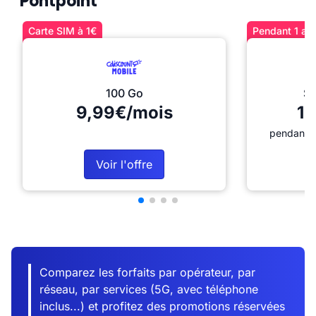
Pontpoint
Carte SIM à 1€
Pendant 1 an 
100 Go
Sé
9,99€/mois
12
pendant 1
Voir l'offre
Comparez les forfaits par opérateur, par
réseau, par services (5G, avec téléphone
inclus...) et profitez des promotions réservées