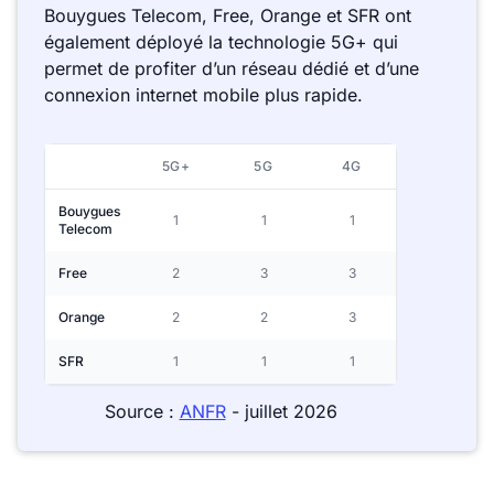
Bouygues Telecom, Free, Orange et SFR ont
également déployé la technologie 5G+ qui
permet de profiter d’un réseau dédié et d’une
connexion internet mobile plus rapide.
5G+
5G
4G
Bouygues
1
1
1
Telecom
Free
2
3
3
Orange
2
2
3
SFR
1
1
1
Source :
ANFR
- juillet 2026