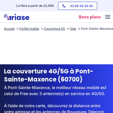
La fibre à partir de 22,99€
02 99 36 30 54
Bons plans
Accueil
Forfait mobile
Couverture 5G
Oise
Pont-Sainte-Maxence
Box internet
Forfaits mobile
Téléphones
Streaming
La couverture 4G/5G à Pont-
Sainte-Maxence (60700)
À Pont-Sainte-Maxence, le meilleur réseau mobile est
celui de Free avec 3 antenne(s) en service en 4G/5G.
À l’aide de notre carte, découvrez la distance entre
votre adresse et les antennes de Bouygues Telecom,