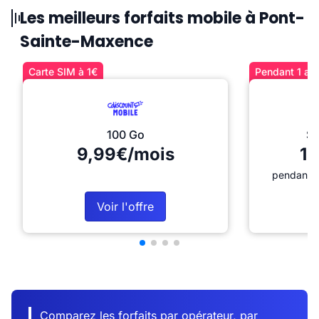
Les meilleurs forfaits mobile à Pont-
Sainte-Maxence
Carte SIM à 1€
Pendant 1 an 
100 Go
Sé
9,99€/mois
12
pendant 1
Voir l'offre
Comparez les forfaits par opérateur, par