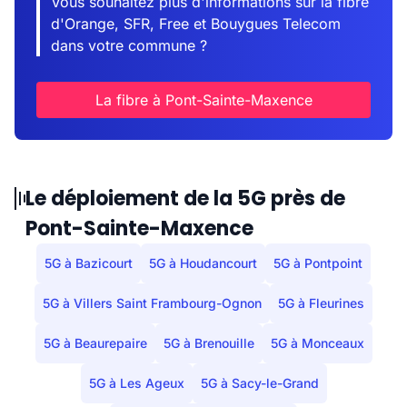
Vous souhaitez plus d'informations sur la fibre
d'Orange, SFR, Free et Bouygues Telecom
dans votre commune ?
La fibre à Pont-Sainte-Maxence
Le déploiement de la 5G près de
Pont-Sainte-Maxence
5G à Bazicourt
5G à Houdancourt
5G à Pontpoint
5G à Villers Saint Frambourg-Ognon
5G à Fleurines
5G à Beaurepaire
5G à Brenouille
5G à Monceaux
5G à Les Ageux
5G à Sacy-le-Grand