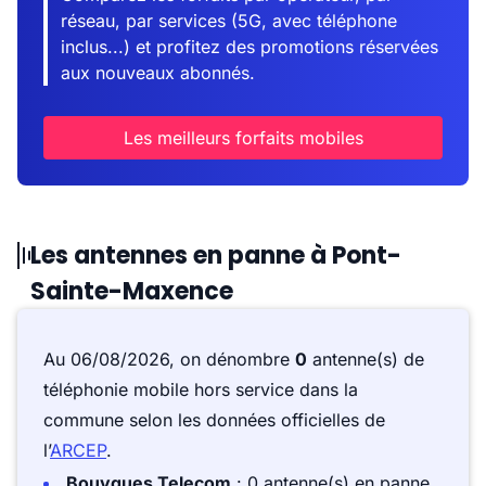
réseau, par services (5G, avec téléphone
inclus...) et profitez des promotions réservées
aux nouveaux abonnés.
Les meilleurs forfaits mobiles
Les antennes en panne à Pont-
Sainte-Maxence
Au 06/08/2026, on dénombre
0
antenne(s) de
téléphonie mobile hors service dans la
commune selon les données officielles de
l’
ARCEP
.
Bouygues Telecom
: 0 antenne(s) en panne