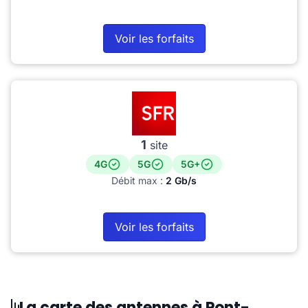
Voir les forfaits
1
site
4G
5G
5G+
Débit max :
2 Gb/s
Voir les forfaits
La carte des antennes à Pont-