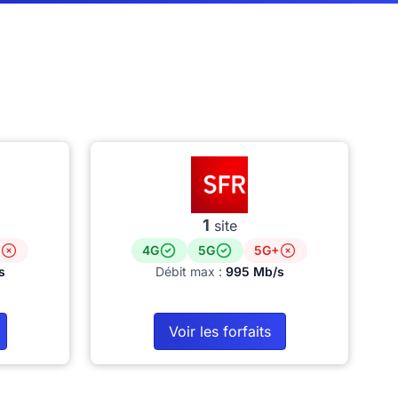
1
site
4G
5G
5G+
s
Débit max :
995 Mb/s
Voir les forfaits