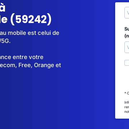
à
e (59242)
S
au mobile est celui de
(
/5G.
tance entre votre
lecom, Free, Orange et
* 
In
re
no