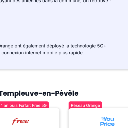
 ayant des antennes dans la commune, on retrouve :
Orange ont également déployé la technologie 5G+
e connexion internet mobile plus rapide.
 à Templeuve-en-Pévèle
1 an puis Forfait Free 5G
Réseau Orange