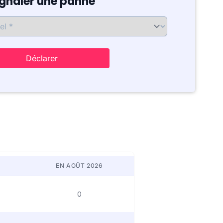
ignaler une panne
Déclarer
EN AOÛT 2026
0