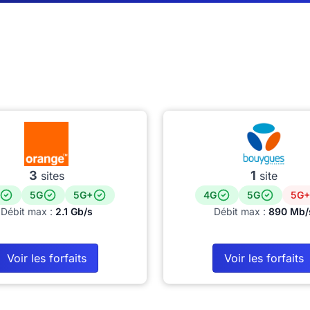
3
1
sites
site
5G
5G+
4G
5G
5G+
Débit max :
2.1 Gb/s
Débit max :
890 Mb/
Voir les forfaits
Voir les forfaits