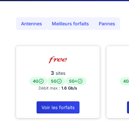
Antennes
Meilleurs forfaits
Pannes
3
sites
4G
5G
5G+
4G
Débit max :
1.6 Gb/s
Voir les forfaits