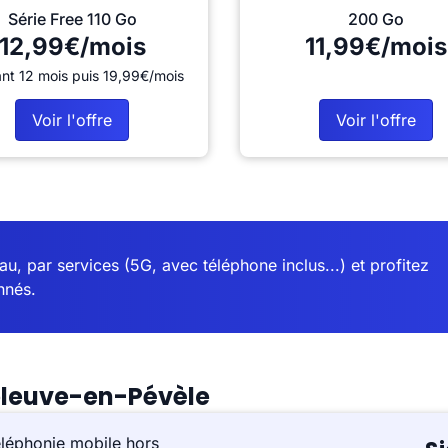
Série Free 110 Go
200 Go
12,99€/mois
11,99€/mois
nt 12 mois puis 19,99€/mois
Voir l'offre
Voir l'offre
u, par services (5G, avec téléphone inclus...) et profitez
nnés.
pleuve-en-Pévèle
éléphonie mobile hors