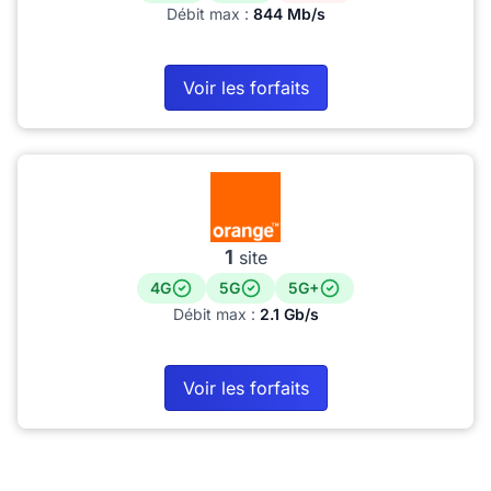
Débit max :
844 Mb/s
Voir les forfaits
1
site
4G
5G
5G+
Débit max :
2.1 Gb/s
Voir les forfaits