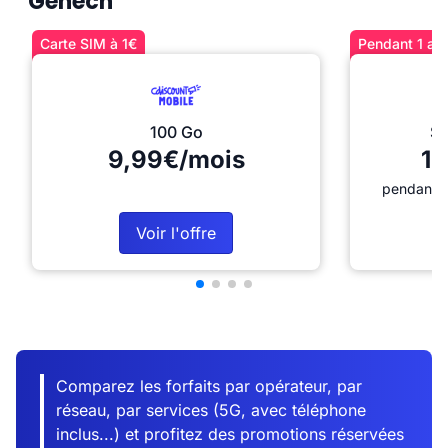
Genech
Carte SIM à 1€
Pendant 1 an 
100 Go
Sé
9,99€/mois
12
pendant 1
Voir l'offre
Comparez les forfaits par opérateur, par
réseau, par services (5G, avec téléphone
inclus...) et profitez des promotions réservées