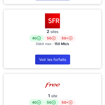
2
sites
4G
5G
5G+
Débit max :
150 Mb/s
Voir les forfaits
1
site
4G
5G
5G+