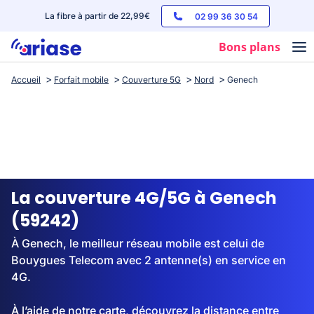
La fibre à partir de 22,99€
02 99 36 30 54
Bons plans
Accueil
Forfait mobile
Couverture 5G
Nord
Genech
Box internet
Forfaits mobile
Téléphones
Streaming
La couverture 4G/5G à Genech
(59242)
À Genech, le meilleur réseau mobile est celui de
Bouygues Telecom avec 2 antenne(s) en service en
4G.
À l’aide de notre carte, découvrez la distance entre