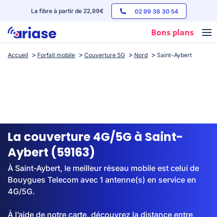
La fibre à partir de 22,99€
02 99 36 30 54
Bons plans
Accueil
Forfait mobile
Couverture 5G
Nord
Saint-Aybert
Box internet
Forfaits mobile
Téléphones
Streaming
La couverture 4G/5G à Saint-
Aybert (59163)
À Saint-Aybert, le meilleur réseau mobile est celui de
Bouygues Telecom avec 1 antenne(s) en service en
4G/5G.
À l’aide de notre carte, découvrez la distance entre