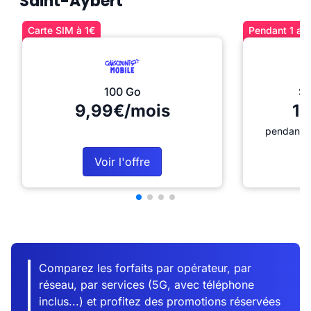
Saint-Aybert
Carte SIM à 1€
Pendant 1 an 
100 Go
Sé
9,99€/mois
12
pendant 1
Voir l'offre
Comparez les forfaits par opérateur, par
réseau, par services (5G, avec téléphone
inclus...) et profitez des promotions réservées