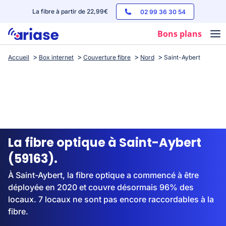
La fibre à partir de 22,99€
02 99 36 30 54
Bons plans
Accueil
Box internet
Couverture fibre
Nord
Saint-Aybert
Box internet
Forfaits mobile
Téléphones
Streaming
La fibre optique à Saint-Aybert
(59163).
À Saint-Aybert, la fibre optique a commencé à être
déployée en 2020 et couvre désormais 96% des
locaux. 7 locaux ne sont pas encore raccordables à la
fibre.