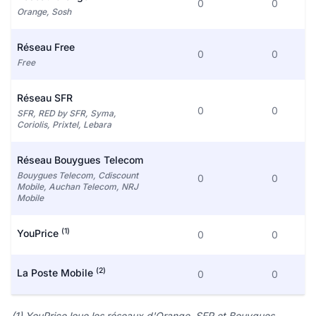
0
0
Orange, Sosh
Réseau Free
0
0
Free
Réseau SFR
0
0
SFR, RED by SFR, Syma,
Coriolis, Prixtel, Lebara
Réseau Bouygues Telecom
Bouygues Telecom, Cdiscount
0
0
Mobile, Auchan Telecom, NRJ
Mobile
(1)
YouPrice
0
0
(2)
La Poste Mobile
0
0
(1) YouPrice loue les réseaux d'Orange, SFR et Bouygues