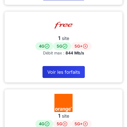
1
site
4G
5G
5G+
Débit max :
844 Mb/s
Voir les forfaits
1
site
4G
5G
5G+