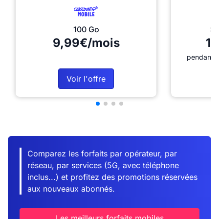
100 Go
Sé
9,99€/mois
12
pendant 1
Voir l'offre
Comparez les forfaits par opérateur, par
réseau, par services (5G, avec téléphone
inclus...) et profitez des promotions réservées
aux nouveaux abonnés.
Les meilleurs forfaits mobiles