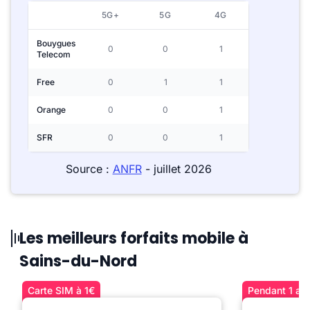
5G+
5G
4G
Bouygues
0
0
1
Telecom
Free
0
1
1
Orange
0
0
1
SFR
0
0
1
Source :
ANFR
- juillet 2026
Les meilleurs forfaits mobile à
Sains-du-Nord
Carte SIM à 1€
Pendant 1 an 