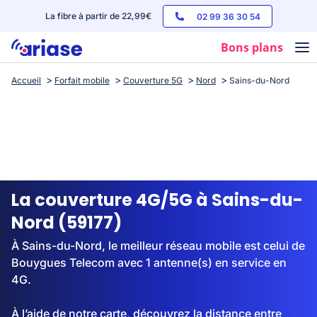
La fibre à partir de 22,99€
02 99 36 30 54
Bons plans
Accueil
Forfait mobile
Couverture 5G
Nord
Sains-du-Nord
Box internet
Forfaits mobile
Téléphones
Streaming
La couverture 4G/5G à Sains-du-
Nord (59177)
À Sains-du-Nord, le meilleur réseau mobile est celui de
Bouygues Telecom avec 1 antenne(s) en service en
4G.
À l’aide de notre carte, découvrez la distance entre