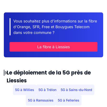
Vous souhaitez plus d'informations sur la fibre
d'Orange, SFR, Free et Bouygues Telecom
dans votre commune ?
La fibre à Liessies
Le déploiement de la 5G près de
Liessies
5G à Willies
5G à Trélon
5G à Sains-du-Nord
5G à Ramousies
5G à Felleries