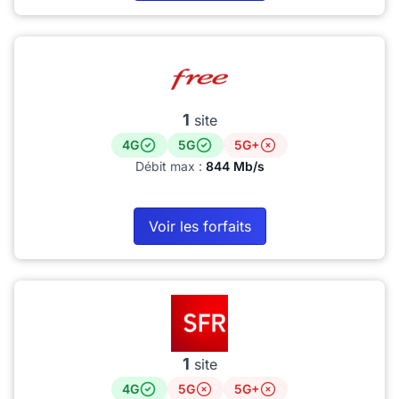
1
site
4G
5G
5G+
Débit max :
844 Mb/s
Voir les forfaits
1
site
4G
5G
5G+