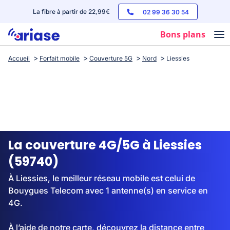
La fibre à partir de 22,99€
02 99 36 30 54
Bons plans
Accueil
Forfait mobile
Couverture 5G
Nord
Liessies
Box internet
Forfaits mobile
Téléphones
Streaming
La couverture 4G/5G à Liessies
(59740)
À Liessies, le meilleur réseau mobile est celui de
Bouygues Telecom avec 1 antenne(s) en service en
4G.
À l’aide de notre carte, découvrez la distance entre