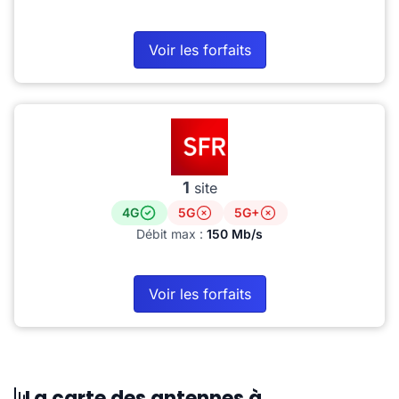
Voir les forfaits
1
site
4G
5G
5G+
Débit max :
150 Mb/s
Voir les forfaits
La carte des antennes à