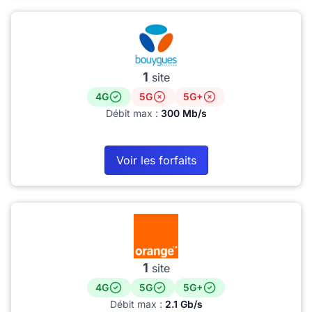
1
site
4G
5G
5G+
Débit max :
300 Mb/s
Voir les forfaits
1
site
4G
5G
5G+
Débit max :
2.1 Gb/s