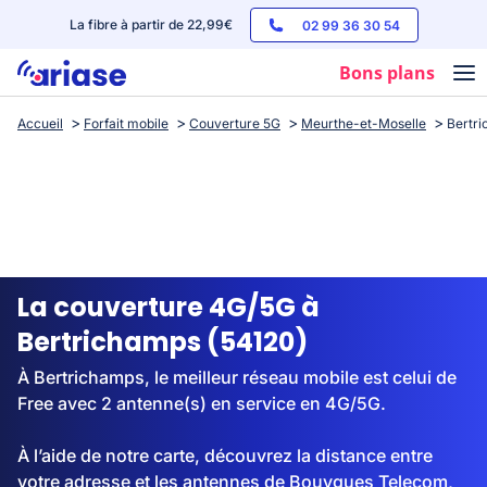
La fibre à partir de 22,99€
02 99 36 30 54
Bons plans
Accueil
Forfait mobile
Couverture 5G
Meurthe-et-Moselle
Bertr
Box internet
Forfaits mobile
Téléphones
Streaming
La couverture 4G/5G à
Bertrichamps (54120)
À Bertrichamps, le meilleur réseau mobile est celui de
Free avec 2 antenne(s) en service en 4G/5G.
À l’aide de notre carte, découvrez la distance entre
votre adresse et les antennes de Bouygues Telecom,