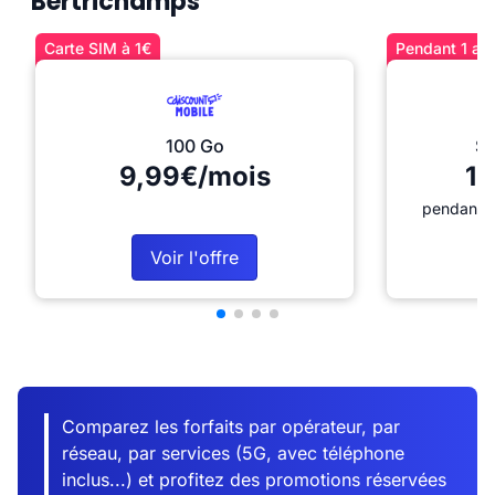
Bertrichamps
Carte SIM à 1€
Pendant 1 an 
100 Go
Sé
9,99€/mois
12
pendant 1
Voir l'offre
Comparez les forfaits par opérateur, par
réseau, par services (5G, avec téléphone
inclus...) et profitez des promotions réservées