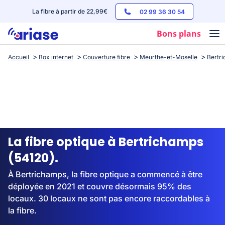
La fibre à partir de 22,99€
02 99 36 30 54
Bons plans
Accueil
Box internet
Couverture fibre
Meurthe-et-Moselle
Bertr
Box internet
Forfaits mobile
Téléphones
Streaming
La fibre optique à Bertrichamps
(54120).
À Bertrichamps, la fibre optique a commencé à être
déployée en 2021 et couvre désormais 95% des
locaux. 30 locaux ne sont pas encore raccordables à
la fibre.