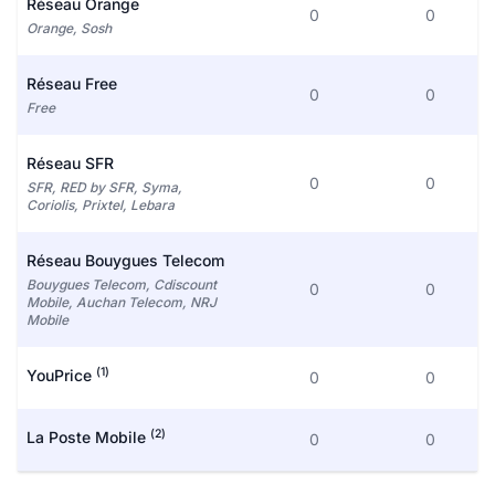
Réseau Orange
0
0
Orange, Sosh
Réseau Free
0
0
Free
Réseau SFR
0
0
SFR, RED by SFR, Syma,
Coriolis, Prixtel, Lebara
Réseau Bouygues Telecom
Bouygues Telecom, Cdiscount
0
0
Mobile, Auchan Telecom, NRJ
Mobile
(1)
YouPrice
0
0
(2)
La Poste Mobile
0
0