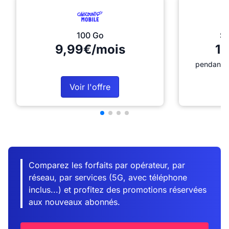
100 Go
Sé
9,99€/mois
12
pendant 1
Voir l'offre
Comparez les forfaits par opérateur, par
réseau, par services (5G, avec téléphone
inclus...) et profitez des promotions réservées
aux nouveaux abonnés.