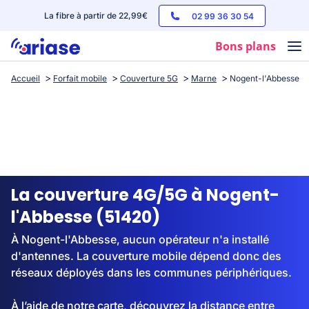
La fibre à partir de 22,99€
02 99 36 30 54
Bons plans
Accueil
Forfait mobile
Couverture 5G
Marne
Nogent-l'Abbesse
Box internet
Forfaits mobile
Téléphones
Streaming
La couverture 4G/5G à Nogent-
l'Abbesse (51420)
À Nogent-l'Abbesse, aucun opérateur n'a installé
d'antennes. La couverture mobile dépend donc des
réseaux déployés dans les communes périphériques.
À l’aide de notre carte, découvrez la distance entre